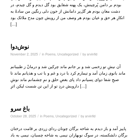
بودم ‏بر دامن پُرچینش، یک پهنه شقایق بود ‏گل دیدم و گل چیدم، در
دشت مغان بودم ‏هر گل‌پر دامانش از خون دلی رنگین ‏من سادهْ به
انکارِ هر حق و عیان بودم ‏هر وصف من از‌ رویش چون مدح ملائک بود
[…]
نوش‌دوا
/
/
November 2, 2025
in
Poems
,
Uncategorized
by
arvinfld
آن نیشِ تو زخمی شد و بر جانم ماند ‏چرکین شد و درمانْ ز طبیبانم
ماند ‏بانوی زمان آمد و تیمارم کرد ‏با درد و غم و با تب و هذیانم ماند ‏تا
صبحِ شفا دوای نِسیانم داد ‏پای بغضِ حلق و نمِ چشمانم ماند ‏نوشِ
دارویش دردِ تو از این تن شست ‏لیکن اثرِ […]
باغ سرو
/
/
October 28, 2025
in
Poems
,
Uncategorized
by
arvinfld
پاییز آمد و باز دیدم به شاخه برگان ‏چونان ردای زردی بر قامت درختان
‏برگان دلشکسته، در سوگ نوبهاران‌ ‏نیمی به شاخه چسبان، نیمی به باد