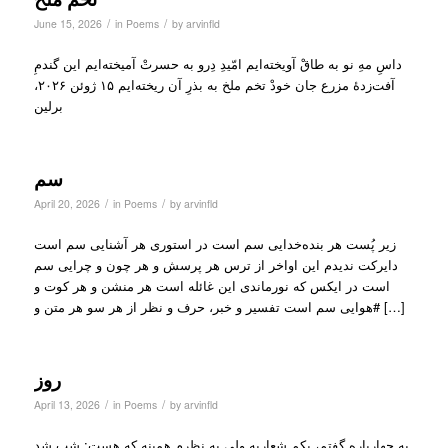
/
/
June 15, 2026
in
Poems
by
arvinfld
‏داسِ مهِ نو به طاقْ آویخته‌ایم ‏امّیدِ دِرو به حسرتْ آمیخته‌ایم ‏این گندمِ
آفت‌زدهٔ مزرع جان ‏خودْ تخم ملخ به بذرِ آن ریخته‌ایم ‏۱۵ ژوئن ۲۰۲۶،
برلین
سم
/
/
April 20, 2026
in
Poems
by
arvinfld
‏زیر پُست هر بنده‌خدایی سم است ‏در استوری هر آشنایی سم است
‏دایرکت ندیدم این اواخر از ترس ‏هر پرسش و هر چون و چرایی سم
است ‏در ایکس که نورماندی این غائله است ‏هر منشن و هر کوت و
⁧‫#هوایی‬⁩ سم است ‏تفسیر‌ و خبر، حرف و نظر از هر سو ‏هر متن ‌و […]
روز
/
/
April 13, 2026
in
Poems
by
arvinfld
‏یه چهارپاره گفتم، یکم شعاریه ولی به نظرم همینه که هست: ‏شب شد