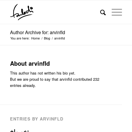
Author Archive for: arvinfld
You are here:
Home
/
Blog
/
arvinfld
About
arvinfld
This author has not written his bio yet.
But we are proud to say that
arvinfld
contributed 232
entries already.
ENTRIES BY ARVINFLD
تخم ملخ