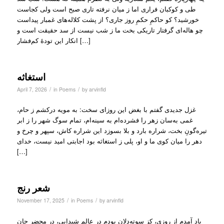
طی و کوکبان فراری ‏اما ز میان نرفته تاری ‏صبح است ولی کجاست
خورشید؟ ‏کو حاکمِ حکمِ روز جاری؟ ‏از پشت کلاله‌های غمبار ‏پیداست
چو هاله‌ای گرفتار ‏تاریکی بخت ما ز شب نیست ‏از سد حقیقت است و
انکار ‏این تودهٔ کم‌فشار […]
استغاثه
/
/
April 7, 2026
in
Poems
by
arvinfld
‏غزل‌ جدیدی گفتم ‌با بغض این روزای سخت: ‏به مویه درکشم ز حام،
غمی به‌سان زهر را ‏فشرده‌ام به سینه‌ام، تمام سوگ شهر را ‏ز ابر
تیره‌گونِ بخت، شراره بارد و بلا ‏بسوزد این شراره کاش، سپهر‌ و چرخ‌ و
دهر را ‏میان کوی ما و او، پلی ز‌ استغاثه بود ‏اجابتی امید نیست، خدای
[…]
شعر رنج
/
/
November 17, 2025
in
Poems
by
arvinfld
یاد آمدم از روزی، کز سوته‌دلان بودم ‏در عالم شیدایی، در محضر جان