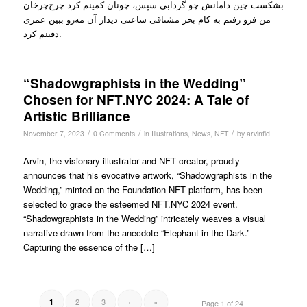
بشکست ‏چین دامانش چو گردابی سپس، چونان کمینم کرد ‏چرخ‌چرخان
من فرو رفتم به کام بحر ‌مشتاقی ‏ساعتی دیدار آن مه‌رو ببین عمری
دفینم کرد.
“Shadowgraphists in the Wedding”
Chosen for NFT.NYC 2024: A Tale of
Artistic Brilliance
/
/
/
November 7, 2023
0 Comments
in
Illustrations
,
News
,
NFT
by
arvinfld
Arvin, the visionary illustrator and NFT creator, proudly
announces that his evocative artwork, “Shadowgraphists in the
Wedding,” minted on the Foundation NFT platform, has been
selected to grace the esteemed NFT.NYC 2024 event.
“Shadowgraphists in the Wedding” intricately weaves a visual
narrative drawn from the anecdote “Elephant in the Dark.”
Capturing the essence of the […]
2
3
›
»
1
Page 1 of 24