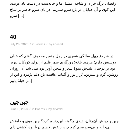
رقصان ‏برگ خزان و شاخه، تمثیل ما و خانه‌ست ‏در دست باد غربت،
این کوی و آن خیابان ‏در باغ سرو سبزیم، در پای سرو حاضر ‏بر شاخ
سرو […]
40
/
/
July 28, 2025
in
Poems
by
arvinfld
در شروع چهل سالگی شعری در رمل مثمن محذوف گفتم که خیلی
دوستش دارم؛ هرچند تلخه: روزگاری شهر قلبم از نوای کودکان لبریز
بود بر درختان بلندش میوهٔ شعر و سخن آویز بود طی شد آن روزان
روشن، گرم و شیرین، پُر ز نور و آفتاب عاقبت باغ دلم پژمرد و این از
حیلهٔ پاییز […]
چین‌چین
/
/
June 3, 2025
in
Poems
by
arvinfld
چین و چینش آن‌چنان، دیدی ‌چگونه این‌چنینم کرد؟ ‏چین موی و دامنش
بی‌خانه و بی‌سرزمینم کرد ‏چین زلفش خشم دریا بود، کشتی دلم