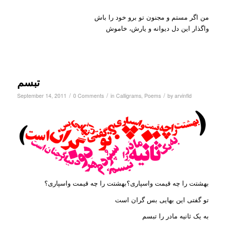
من اگر مستم و مجنون تو برو خود را باش
واگذار این دل دیوانه و یارش، خاموش
تبسم
/
/
/
September 14, 2011
0 Comments
in
Calligrams
,
Poems
by
arvinfld
بهشتت را چه قیمت واسپاری؟
بهشتت را چه قیمت واسپاری؟
تو گفتی این بهایی بس گران است
به یک ثانیه مادر را تبسم