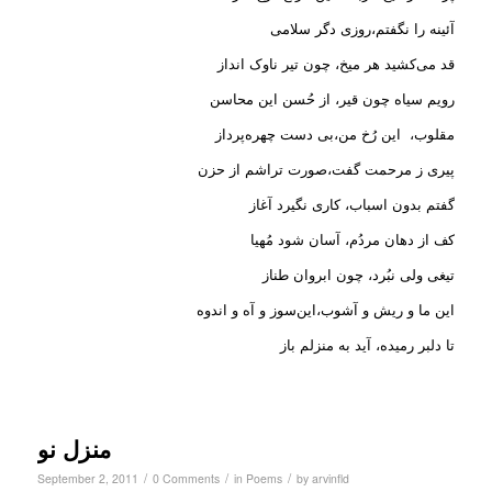
آئینه را نگفتم،روزی دگر سلامی
قد می‌کشید هر میخ، چون تیر ناوک انداز
رویم سیاه چون قیر، از حُسن این محاسن
مقلوب، این رُخ من،بی دست چهره‌پرداز
پیری ز مرحمت گفت،صورت تراشم از حزن
گفتم بدون اسباب، کاری نگیرد آغاز
کف از دهان مردُم، آسان شود مُهیا
تیغی ولی نبُرد، چون ابروان طناز
این ما و ریش و آشوب،این‌سوز و آه‌ و اندوه
تا دلبر رمیده، آید به منزلم باز
منزل نو
/
/
/
September 2, 2011
0 Comments
in
Poems
by
arvinfld