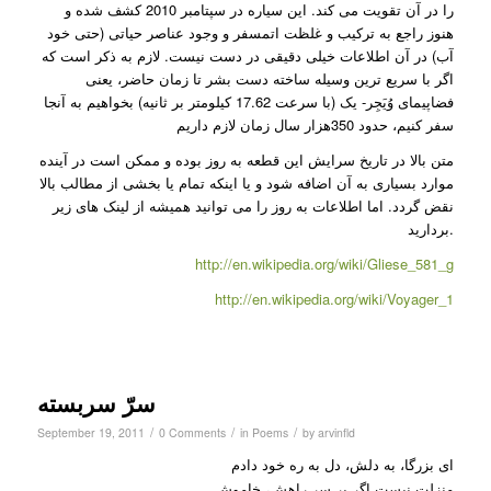
را در آن تقویت می کند. این سیاره در سپتامبر 2010 کشف شده و
هنوز راجع به ترکیب و غلظت اتمسفر و وجود عناصر حیاتی (حتی خود
آب) در آن اطلاعات خیلی دقیقی در دست نیست. لازم به ذکر است که
اگر با سریع ترین وسیله ساخته دست بشر تا زمان حاضر، یعنی
فضاپیمای وُیَجِر- یک (با سرعت 17.62 کیلومتر بر ثانیه) بخواهیم به آنجا
سفر کنیم، حدود 350هزار سال زمان لازم داریم
متن بالا در تاریخ سرایش این قطعه به روز بوده و ممکن است در آینده
موارد بسیاری به آن اضافه شود و یا اینکه تمام یا بخشی از مطالب بالا
نقض گردد. اما اطلاعات به روز را می توانید همیشه از لینک های زیر
بردارید.
http://en.wikipedia.org/wiki/Gliese_581_g
http://en.wikipedia.org/wiki/Voyager_1
سرّ سربسته
/
/
/
September 19, 2011
0 Comments
in
Poems
by
arvinfld
ای بزرگا، به دلش، دل به ره خود دادم
منزلت نیست اگر بر سر راهش، خاموش