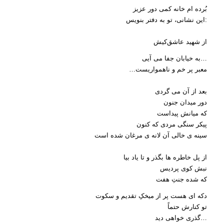
بُرده ام خانه کمی دور عزیز
این نشانی، تو به دفتر بنویس:
از شهید
عاشق
کیش
به خیابان جفا می آیی…
…معبر پر خم و ناهمواریست
بعد از آن می گردی
دور میدان جنون
که میانش پیداست
پیکر سنگی مردی که کنون
سینه ی خالی آن لانه ی مرغان شده است
از پل خاطره ها بگذر و تا یاد بیا
نبش کوی پردیس
که شده جنت
هفت
دکه ای هست پر از میخکِ تقدیم و سکوت
تو کنارش حتماً
گذری خواهی دید…