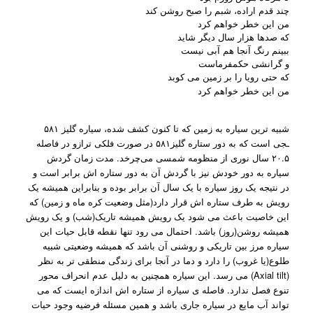
چند قدم اراده، شبم را صبح روشن کند
من این خطر خواهم کرد
که صدها هزار سال دیگر شاید
ببینم رنگ آنجا هم آبی نیست
و گرانشی حکمفرماست
که حتی رویا را بر زمین می کوبد
من این خطر خواهم کرد
شبیه ترین سیاره به زمین که تا کنون کشف شده، سیاره گلیز ۵۸۱
ـجی است که به دور ستاره گلیز۵۸۱ در صورت فلکی ترازو در فاصله
۲۰.۵ سال نوری از منظومه شمسی می‌چرخد. مدت زمان گردش
سیاره به دور خودش نیز با گردش آن به دور ستاره اش برابر است و
در نتیجه یک روز سیاره با یک سال آن برابر بوده و بنابراین همیشه یک
رویش به طرف ستاره اش قرار دارد(مثل وضعیت کره ماه و زمین) که
این خاصیت باعث می شود یک رویش همیشه تاریک(شب) و یک رویش
همیشه روشن(روز) باشد. احتمال می رود تنها نقطه قابل حیات این
سیاره مرز بین تاریکی و روشنی آن باشد که همیشه وضعیتی شبیه
طلوع(یا غروب) را دارد و دما در آنجا برای زندگی منطقی تر به نظر
می رسد. این سیاره همچنین به دلیل عدم انحراف محور (Axial tilt)
تنوع فصل ندارد. فاصله ی سیاره از ستاره اش اندازه ایست که می
تواند آب مایع در سیاره جاری باشد و همین مسئله فرضیه وجود حیات