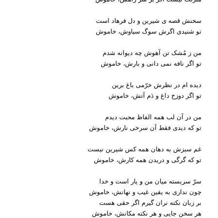
سخنش قصه ی شیرین و دل فرهاد است
تو شنیدی اگرش سوگ سیاوش، خاموش
من ز مُشک تن آهوش چه دیوانه شدم
تو اگر نافه نمی دانی و بارش، خاموش
دیده ام در نظرش خرّمی باغ برین
تو اگر دوزخ داغ و دَم آتش، خاموش
من در آن لب همه الفاظ محبت دیدم
تو که دیدی فقط آن سرخی نارش، خاموش
غم سبزش به دهان همه کس شیرین نیست
تو که گرگی و دریدن همه کارش، خاموش
سرّ سربسته میان من و یار است و خدا
چون نداری به یقین غیب و نهانش، خاموش
بر زبان نکته نران گیرم اگر حقی هست
هر سخن جایی و هر نکته مکانش، خاموش