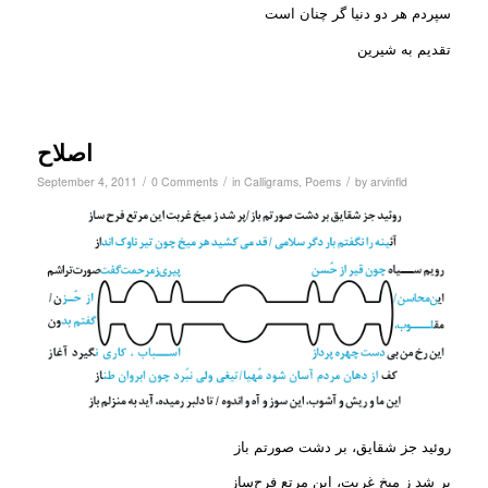
سپردم هر دو دنیا گر چنان است
تقدیم به شیرین
اصلاح
/
/
/
September 4, 2011
0 Comments
in
Calligrams
,
Poems
by
arvinfld
روئید جز شقایق، بر دشت صورتم باز
پر شد ز میخ غربت، این مرتع فرح‌ساز