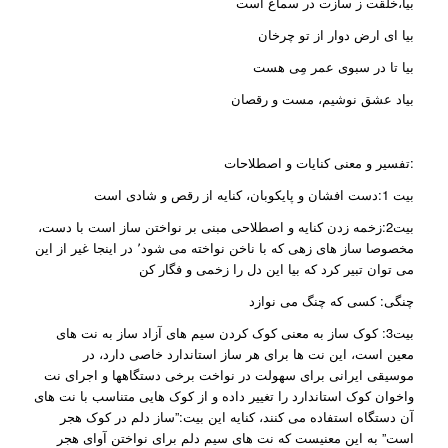
بیا،خلقت ز سازت در سماع است
بیا ای ارض دوار از تو چرخان
بیا تا در سبوی عمر مِی هست
بیاد عشق نوشیم، مست و رقصان
تفسیر و معنی کنایات و اصطلاحات:
بیت 1:دست افشان و پایکوبان، کنایه از رقص و شادی است
بیت2:زخمه زدن کنایه و اصطلاحی مبنی بر نواختن ساز است با دست،
مخصوصا ساز های زهی که با ناخن نواخته می شود٬ در اینجا غیر از این
می توان تبیر کرد که بیا این دل را زخمی و فگار کن
چنگی: کسی که چنگ می نوازد
بیت3: کوک ساز به معنی کوک کردن سیم های آزاد ساز به نت های
معین است، این نت ها برای هر ساز استاندارد خاصی دارد، در
موسیقی ایرانی برای سهولت در نواخت برخی دستگاهها و اجرای نت
واخوان کوک استاندارد را تغییر داده و از کوک هایی متناسب با نت های
آن دستگاه استفاده می کنند، کنایه این بیت:”ساز دلم در کوک هجر
است” به این معنیست که نت های سیم دلم برای نواختن آوای هجر