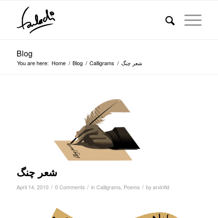
Blog
You are here:
Home
/
Blog
/
Calligrams
/
شعر چنگ
شعر چنگ
/
/
/
April 14, 2010
0 Comments
in
Calligrams
,
Poems
by
arvinfld