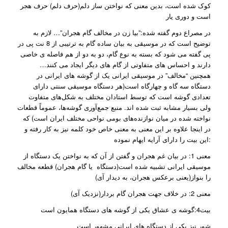
کوک شده است، بدین معنی که نواختن ساز دلم(حرف دلم) حرف هجر
است و دوری یار
در مصراع دوم گفته شده:”بیا زن در مخالف گام هجران”… لازم به
توضیح است که در موسیقی به بیان ساده گام به ترتیبی از 8 نت پی در
پی گفته می شود که بسته به نوع گام، دو به دو از هم فاصله ی خاصی
دارند و احساس های متفاوتی از گام های دیگر ایجاد می کنند…
همچنین “مخالف” در موسیقی ایرانی یک از گوشه های ایرانی در
دستگاه سه گاه و چهارگاه است(هر دستگاه موسیقی سنتی دارای
تعدادی گوشه است که توسط استادان مختلف به شکل‌های متفاوت
ولی بسیار مشابه ثبت شده اند. منبع جمع‌آوری گوشه‌ها، عموماً قطعات
نواخته شده در میان نوازنده‌های بومی نواحی مختلف ایران است) که
در اینجا علاوه بر این معنی به معنی خاص خود کلمه نیز به کار رفته و
این بیت را دارای آرایه ایهام نموده:
معنی 1: در بیان غم هجران و گفتن از آن که به نواختن یک دستگاه از
موسیقی ایرانی تشبیه شده است(دستگاه یا گام هجران) قطعه مخالف
را بنواز(یعنی برعکس هجران، به دیدار آی)
معنی 2: در خلاف جهت هجران گام بردار(نزدیک آی)
بیت4:گوشه ی عشاق یکی از گوشه های دستگاه همایون است
شور نیز یکی از دستگاه های ایرانی مشهور است